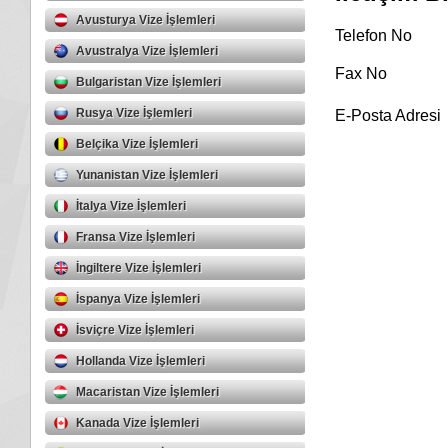
Avusturya Vize İşlemleri
Telefon No
Avustralya Vize İşlemleri
Fax No
Bulgaristan Vize İşlemleri
Rusya Vize İşlemleri
E-Posta Adresi
Belçika Vize İşlemleri
Yunanistan Vize İşlemleri
İtalya Vize İşlemleri
Fransa Vize İşlemleri
İngiltere Vize İşlemleri
İspanya Vize İşlemleri
İsviçre Vize İşlemleri
Hollanda Vize İşlemleri
Macaristan Vize İşlemleri
Kanada Vize İşlemleri