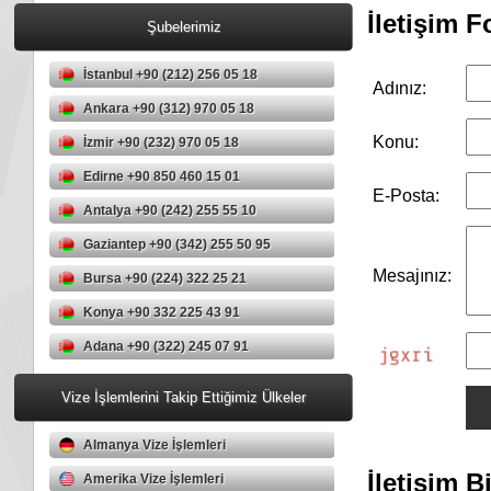
İletişim 
Şubelerimiz
İstanbul +90 (212) 256 05 18
Adınız:
Ankara +90 (312) 970 05 18
Konu:
İzmir +90 (232) 970 05 18
Edirne +90 850 460 15 01
E-Posta:
Antalya +90 (242) 255 55 10
Gaziantep +90 (342) 255 50 95
Mesajınız:
Bursa +90 (224) 322 25 21
Konya +90 332 225 43 91
Adana +90 (322) 245 07 91
Vize İşlemlerini Takip Ettiğimiz Ülkeler
Almanya Vize İşlemleri
İletişim Bi
Amerika Vize İşlemleri