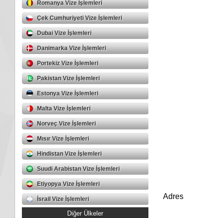
Romanya Vize İşlemleri
Çek Cumhuriyeti Vize İşlemleri
Dubai Vize İşlemleri
Danimarka Vize İşlemleri
Portekiz Vize İşlemleri
Pakistan Vize İşlemleri
Estonya Vize İşlemleri
Malta Vize İşlemleri
Norveç Vize İşlemleri
Mısır Vize İşlemleri
Hindistan Vize İşlemleri
Suudi Arabistan Vize İşlemleri
Etiyopya Vize İşlemleri
Adres
İsrail Vize İşlemleri
Diğer Ülkeler