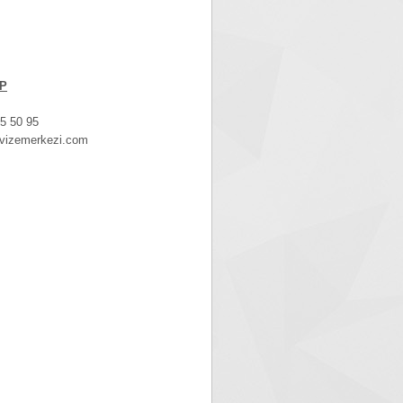
EP
50 95
merkezi.com