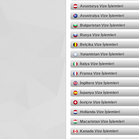
Avusturya Vize İşlemleri
Avustralya Vize İşlemleri
Bulgaristan Vize İşlemleri
Rusya Vize İşlemleri
Belçika Vize İşlemleri
Yunanistan Vize İşlemleri
İtalya Vize İşlemleri
Fransa Vize İşlemleri
İngiltere Vize İşlemleri
İspanya Vize İşlemleri
İsviçre Vize İşlemleri
Hollanda Vize İşlemleri
Macaristan Vize İşlemleri
Kanada Vize İşlemleri