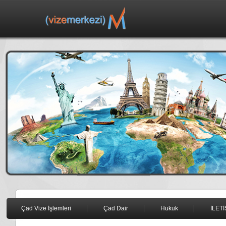
Çad Vize İşlemleri
Çad Dair
Hukuk
İLETİ