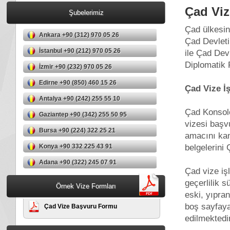
Çad Viz
Şubelerimiz
Çad ülkesin
Ankara +90 (312) 970 05 26
Çad Devleti
İstanbul +90 (212) 970 05 26
ile Çad Dev
Diplomatik P
İzmir +90 (232) 970 05 26
Edirne +90 (850) 460 15 26
Çad Vize İ
Antalya +90 (242) 255 55 10
Çad Konsolo
Gaziantep +90 (342) 255 50 95
vizesi başv
Bursa +90 (224) 322 25 21
amacını kan
belgelerini 
Konya +90 332 225 43 91
Adana +90 (322) 245 07 91
Çad vize işl
geçerlilik s
Örnek Vize Formları
eski, yıpra
boş sayfaya
Çad Vize Başvuru Formu
edilmektedi