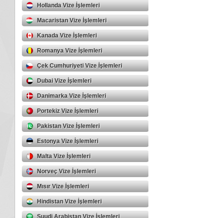
Hollanda Vize İşlemleri
Macaristan Vize İşlemleri
Kanada Vize İşlemleri
Romanya Vize İşlemleri
Çek Cumhuriyeti Vize İşlemleri
Dubai Vize İşlemleri
Danimarka Vize İşlemleri
Portekiz Vize İşlemleri
Pakistan Vize İşlemleri
Estonya Vize İşlemleri
Malta Vize İşlemleri
Norveç Vize İşlemleri
Mısır Vize İşlemleri
Hindistan Vize İşlemleri
Suudi Arabistan Vize İşlemleri