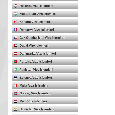
Hollanda Vize İşlemleri
Macaristan Vize İşlemleri
Kanada Vize İşlemleri
Romanya Vize İşlemleri
Çek Cumhuriyeti Vize İşlemleri
Dubai Vize İşlemleri
Danimarka Vize İşlemleri
Portekiz Vize İşlemleri
Pakistan Vize İşlemleri
Estonya Vize İşlemleri
Malta Vize İşlemleri
Norveç Vize İşlemleri
Mısır Vize İşlemleri
Hindistan Vize İşlemleri