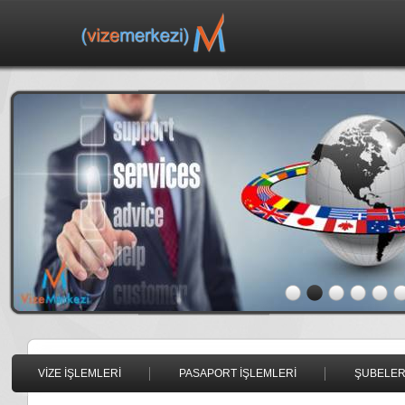
VİZE İŞLEMLERİ
PASAPORT İŞLEMLERİ
ŞUBELER