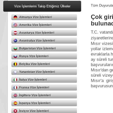
Tüm Duyurular
Vize İşlemlerini Takip Ettiğimiz Ülkeler
Çok giri
Almanya Vize İşlemleri
bulunac
Amerika Vize İşlemleri
T.C. vatand
Avusturya Vize İşlemleri
ziyaretlerin
Avustralya Vize İşlemleri
Mısır vizesi
yollar izlem
Bulgaristan Vize İşlemleri
evraklarla h
Rusya Vize İşlemleri
ay süreli tu
başvuruları
Belçika Vize İşlemleri
Mısır'dan ge
Yunanistan Vize İşlemleri
süreli vize
İtalya Vize İşlemleri
Mısır'a gir
başvurusuna
Fransa Vize İşlemleri
İngiltere Vize İşlemleri
İspanya Vize İşlemleri
İsviçre Vize İşlemleri