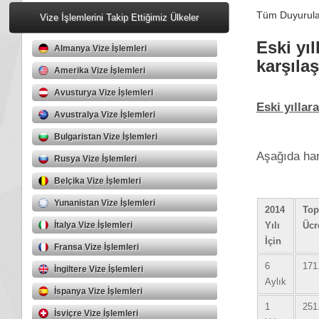
Tüm Duyurular
Vize İşlemlerini Takip Ettiğimiz Ülkeler
Eski yı
Almanya Vize İşlemleri
karşılaş
Amerika Vize İşlemleri
Avusturya Vize İşlemleri
Eski yıllar
Avustralya Vize İşlemleri
Bulgaristan Vize İşlemleri
Aşağıda harç
Rusya Vize İşlemleri
Belçika Vize İşlemleri
Yunanistan Vize İşlemleri
2014
Top
İtalya Vize İşlemleri
Yılı
Üc
İçin
Fransa Vize İşlemleri
6
171
İngiltere Vize İşlemleri
Aylık
İspanya Vize İşlemleri
1
251
İsviçre Vize İşlemleri