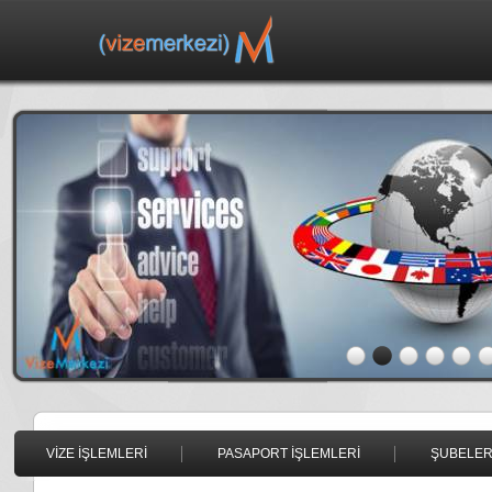
VİZE İŞLEMLERİ
PASAPORT İŞLEMLERİ
ŞUBELER