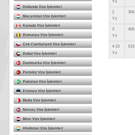
Yıl
Hollanda Vize İşlemleri
2
304
Macaristan Vize İşlemleri
Yıl
Kanada Vize İşlemleri
3
400
Romanya Vize İşlemleri
Yıl
Çek Cumhuriyeti Vize İşlemleri
4-10
533
Yıl
Dubai Vize İşlemleri
Danimarka Vize İşlemleri
Portekiz Vize İşlemleri
Pakistan Vize İşlemleri
Estonya Vize İşlemleri
Malta Vize İşlemleri
Norveç Vize İşlemleri
Mısır Vize İşlemleri
Hindistan Vize İşlemleri