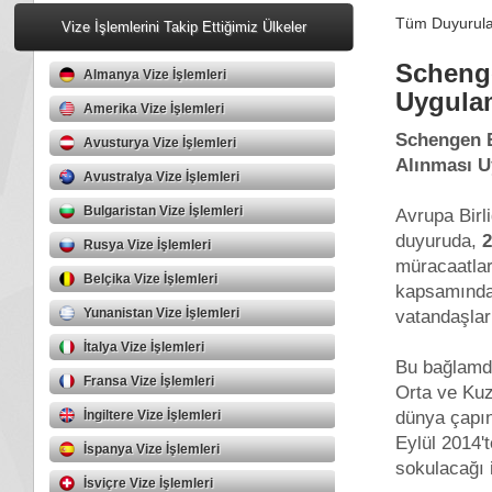
Tüm Duyurular
Vize İşlemlerini Takip Ettiğimiz Ülkeler
Schenge
Almanya Vize İşlemleri
Uygulam
Amerika Vize İşlemleri
Schengen B
Avusturya Vize İşlemleri
Alınması 
Avustralya Vize İşlemleri
Bulgaristan Vize İşlemleri
Avrupa Birl
duyuruda,
2
Rusya Vize İşlemleri
müracaatlar
Belçika Vize İşlemleri
kapsamında 
Yunanistan Vize İşlemleri
vatandaşlar
İtalya Vize İşlemleri
Bu bağlamda
Fransa Vize İşlemleri
Orta ve Kuz
dünya çapın
İngiltere Vize İşlemleri
Eylül 2014'
İspanya Vize İşlemleri
sokulacağı 
İsviçre Vize İşlemleri