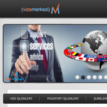
VİZE İŞLEMLERİ
PASAPORT İŞLEMLERİ
ŞUBELER