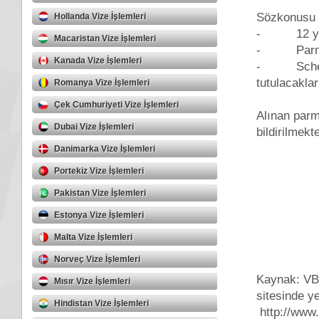
Sözkonusu 
Hollanda Vize İşlemleri
- 12 yaş 
Macaristan Vize İşlemleri
- Parmak iz
Kanada Vize İşlemleri
- Schengen
tutulacaklar
Romanya Vize İşlemleri
Çek Cumhuriyeti Vize İşlemleri
Alınan parma
Dubai Vize İşlemleri
bildirilmekte
Danimarka Vize İşlemleri
Portekiz Vize İşlemleri
Pakistan Vize İşlemleri
Estonya Vize İşlemleri
Malta Vize İşlemleri
Norveç Vize İşlemleri
Kaynak: VB
Mısır Vize İşlemleri
sitesinde y
Hindistan Vize İşlemleri
http://www.a