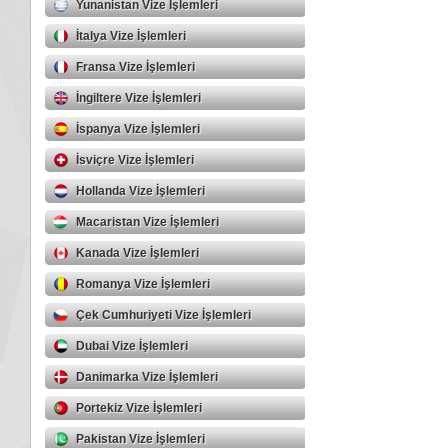
Yunanistan Vize İşlemleri
İtalya Vize İşlemleri
Fransa Vize İşlemleri
İngiltere Vize İşlemleri
İspanya Vize İşlemleri
İsviçre Vize İşlemleri
Hollanda Vize İşlemleri
Macaristan Vize İşlemleri
Kanada Vize İşlemleri
Romanya Vize İşlemleri
Çek Cumhuriyeti Vize İşlemleri
Dubai Vize İşlemleri
Danimarka Vize İşlemleri
Portekiz Vize İşlemleri
Pakistan Vize İşlemleri