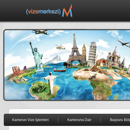
Kamerun Vize İşlemleri
Kameruna Dair
Başvuru Bölg