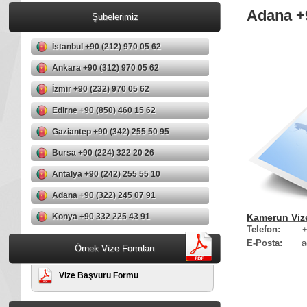
Adana +9
Şubelerimiz
İstanbul +90 (212) 970 05 62
Ankara +90 (312) 970 05 62
İzmir +90 (232) 970 05 62
Edirne +90 (850) 460 15 62
Gaziantep +90 (342) 255 50 95
Bursa +90 (224) 322 20 26
Antalya +90 (242) 255 55 10
Adana +90 (322) 245 07 91
Konya +90 332 225 43 91
Kamerun Viz
+
Telefon:
E-Posta:
adan
Örnek Vize Formları
Vize Başvuru Formu