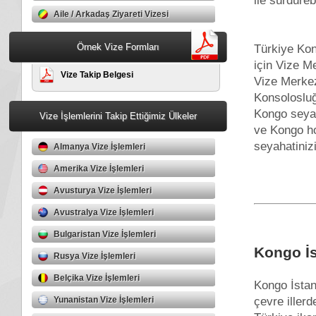
ile sürdürebi
Aile / Arkadaş Ziyareti Vizesi
Örnek Vize Formları
Türkiye Kon
için Vize M
Vize Takip Belgesi
Vize Merkezi
Konsolosluğ
Kongo seyah
Vize İşlemlerini Takip Ettiğimiz Ülkeler
ve Kongo ho
seyahatinizi
Almanya Vize İşlemleri
Amerika Vize İşlemleri
Avusturya Vize İşlemleri
Avustralya Vize İşlemleri
Bulgaristan Vize İşlemleri
Kongo İs
Rusya Vize İşlemleri
Belçika Vize İşlemleri
Kongo İstan
çevre iller
Yunanistan Vize İşlemleri