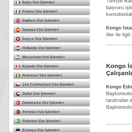
Türkiye ika
İtalya Vize İşlemleri
başvuru işl
Fransa Vize İşlemleri
konsolosluk
İngiltere Vize İşlemleri
Kongo İsta
İspanya Vize İşlemleri
iller ile ilgi
İsviçre Vize İşlemleri
Hollanda Vize İşlemleri
Macaristan Vize İşlemleri
Kongo İ
Kanada Vize İşlemleri
Çalışanl
Romanya Vize İşlemleri
Çek Cumhuriyeti Vize İşlemleri
Kongo Edi
Başkonsolos
Dubai Vize İşlemleri
tarafından 
Danimarka Vize İşlemleri
Başkonsolos
Portekiz Vize İşlemleri
Pakistan Vize İşlemleri
Estonya Vize İşlemleri