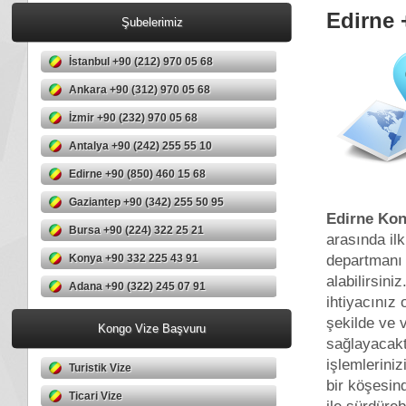
Edirne 
Şubelerimiz
İstanbul +90 (212) 970 05 68
Ankara +90 (312) 970 05 68
İzmir +90 (232) 970 05 68
Antalya +90 (242) 255 55 10
Edirne +90 (850) 460 15 68
Gaziantep +90 (342) 255 50 95
Edirne Ko
Bursa +90 (224) 322 25 21
arasında il
departmanı 
Konya +90 332 225 43 91
alabilirsin
Adana +90 (322) 245 07 91
ihtiyacınız
şekilde ve v
Kongo Vize Başvuru
sağlayacakt
işlemlerini
Turistik Vize
bir köşesin
Ticari Vize