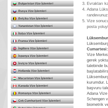
Evrakları k
Bulgaristan Vize İşlemleri
Adana Lükse
Rusya Vize İşlemleri
randevunuzu 
Belçika Vize İşlemleri
Vize sonucu
posta yoluyl
Yunanistan Vize İşlemleri
İtalya Vize İşlemleri
Lüksemburg
Fransa Vize İşlemleri
Lüksemburg
Cumartesi:
İngiltere Vize İşlemleri
Vize Merkez
İspanya Vize İşlemleri
gerek yoktu
İsviçre Vize İşlemleri
talebinde bu
başlatabilir
Hollanda Vize İşlemleri
Lüksemburg
Macaristan Vize İşlemleri
kurumdur. 
Kanada Vize İşlemleri
başvuru tale
Adana Vize 
Romanya Vize İşlemleri
Schengen vi
Çek Cumhuriyeti Vize İşlemleri
biometrik ve