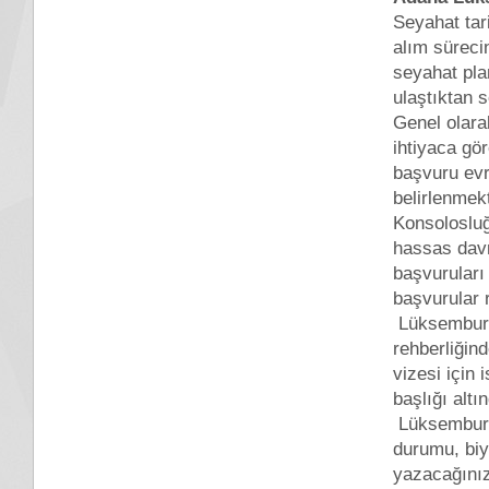
Seyahat tar
alım sürecin
seyahat pla
ulaştıktan 
Genel olara
ihtiyaca gö
başvuru evr
belirlenmek
Konsolosluğ
hassas davr
başvuruları
başvurular 
Lüksemburg 
rehberliğin
vizesi için 
başlığı altın
Lüksemburg
durumu, biyo
yazacağınız