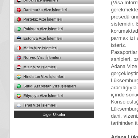
Dubai Vize İşlemleri
(Visa İnfor
gerekmekted
Danimarka Vize İşlemleri
prosedüründ
Portekiz Vize İşlemleri
sistemidir. 
Pakistan Vize İşlemleri
korumaktadı
parmak izi 
Estonya Vize İşlemleri
isteriz.
Malta Vize İşlemleri
Pasaportlar
Norveç Vize İşlemleri
sahipleri, 
Adana Vize 
Mısır Vize İşlemleri
gerçekleştir
Hindistan Vize İşlemleri
Lüksemburg
Suudi Arabistan Vize İşlemleri
aracılığıyla
içinde sonu
Etiyopya Vize İşlemleri
Konsolosluğ
İsrail Vize İşlemleri
Lüksemburg
Diğer Ülkeler
dahi, vizen
tarihinden i
Adana Lüks