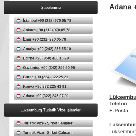
Adana +
Şubelerimiz
İstanbul +90 (212) 970 05 78
Ankara +90 (312) 970 05 78
İzmir +90 (232) 970 05 78
Antalya +90 (242) 255 55 10
Edirne +90 (850) 460 15 78
Gaziantep +90 (342) 255 50 95
Bursa +90 (224) 322 25 21
Konya +90 332 225 43 91
Adana +90 (322) 245 07 91
Lüksembur
Telefon:
E-Posta:
a
Lüksemburg Turistik Vize İşlemleri
Turistik Vize - Şirket Sahipleri
Lüksemburg
Lüksemburg 
Turistik Vize - Şirket Çalışanı