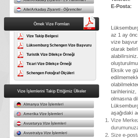
Aile/Arkadaş Ziyareti - Ev Hanımları
E-Posta:
a
Aile/Arkadaş Ziyareti - Öğrenciler
Örnek Vize Formları
Lüksemburg 
az 1 ay ön
Vize Takip Belgesi
vize başvur
Lüksemburg Schengen Vize Başvuru
olarak beli
Formu
Turistik Vize Dilekçe Örneği
alabilirsini
oluşturulmu
Ticari Vize Dilekçe Örneği
Eksik ve gü
Schengen Fotoğraf Ölçüleri
edilmemekle
olabilmekte
tarihleriniz,
Vize İşlemlerini Takip Ettiğimiz Ülkeler
olmasına di
Almanya Vize İşlemleri
Lüksemburg 
aşağıdaki ad
Amerika Vize İşlemleri
Vize Merkez
Avusturya Vize İşlemleri
durumunuza/
Avustralya Vize İşlemleri
Size e-post