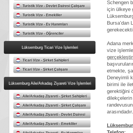
Schengen böl
Turistik Vize - Devlet Dairesi Çalışanı
için ülkeye
Turistik Vize - Emekliler
Lüksemburg’
Bursa’dan 
Turistik Vize - Ev Hanımları
gerekecekti
Turistik Vize - Öğrenciler
Adana merke
Lüksemburg Ticari Vize İşlemleri
vize işleml
gerçekleştire
Ticari Vize - Şirket Sahipleri
başvuruların
Ticari Vize - Şirket Çalışanı
etmekte, şa
Deneyimli 
Lüksemburg Aile/Arkadaş Ziyareti Vize İşlemleri
birimi ile 
gerektiğini
Aile/Arkadaş Ziyareti - Şirket Sahipleri
dilekçeleri
randevusunu
Aile/Arkadaş Ziyareti - Şirket Çalışanı
arasındadır
Aile/Arkadaş Ziyareti - Devlet Dairesi
Çalışanı
Aile/Arkadaş Ziyareti - Emekliler
Lüksembur
Telefon:
+9