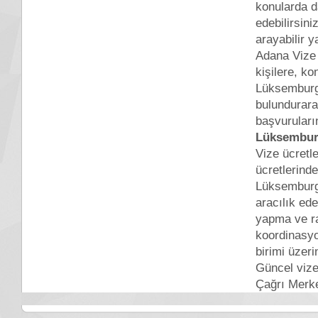
konularda d
edebilirsin
arayabilir y
Adana Vize 
kişilere, k
Lüksemburg 
bulundurara
başvuruları
Lüksemburg
Vize ücretl
ücretlerind
Lüksemburg 
aracılık ede
yapma ve ra
koordinasyo
birimi üzer
Güncel vize 
Çağrı Merkez