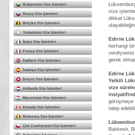
Lüksemburg 
Bulgaristan Vize İşlemleri
vize işlemle
Rusya Vize İşlemleri
dikkat Lüks
Belçika Vize İşlemleri
ulaşabileği
Yunanistan Vize İşlemleri
Edirne Lük
İtalya Vize İşlemleri
herhangi bi
Fransa Vize İşlemleri
verdiyseniz
gerek olmada
İngiltere Vize İşlemleri
İspanya Vize İşlemleri
Edirne Lük
İsviçre Vize İşlemleri
Yetkili Lü
vize sürel
Hollanda Vize İşlemleri
insiyatifin
Macaristan Vize İşlemleri
görüşmeye ç
Kanada Vize İşlemleri
talep edebili
Romanya Vize İşlemleri
Lüksemburg
Çek Cumhuriyeti Vize İşlemleri
Balıkesir, B