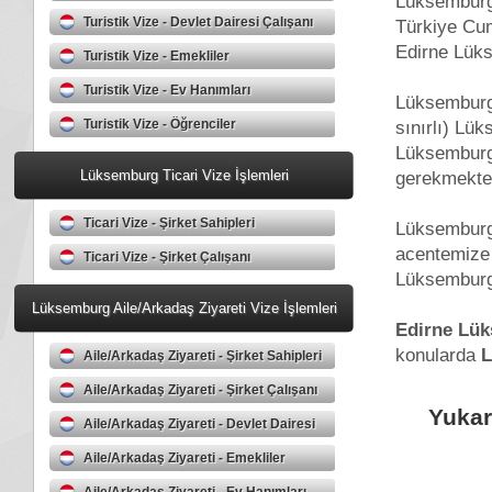
Lüksemburg
Turistik Vize - Devlet Dairesi Çalışanı
Türkiye Cum
Edirne Lüks
Turistik Vize - Emekliler
Turistik Vize - Ev Hanımları
Lüksemburg 
Turistik Vize - Öğrenciler
sınırlı) Lü
Lüksemburg
Lüksemburg Ticari Vize İşlemleri
gerekmekted
Ticari Vize - Şirket Sahipleri
Lüksemburg 
acentemize 
Ticari Vize - Şirket Çalışanı
Lüksemburg 
Lüksemburg Aile/Arkadaş Ziyareti Vize İşlemleri
Edirne Lü
konularda
Aile/Arkadaş Ziyareti - Şirket Sahipleri
Aile/Arkadaş Ziyareti - Şirket Çalışanı
Yukar
Aile/Arkadaş Ziyareti - Devlet Dairesi
Çalışanı
Aile/Arkadaş Ziyareti - Emekliler