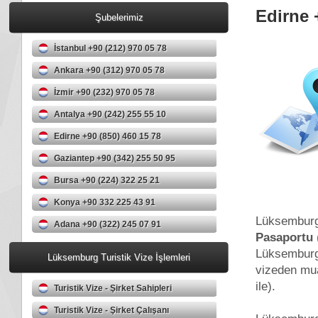
Edirne 
Şubelerimiz
İstanbul +90 (212) 970 05 78
Ankara +90 (312) 970 05 78
İzmir +90 (232) 970 05 78
Antalya +90 (242) 255 55 10
Edirne +90 (850) 460 15 78
Gaziantep +90 (342) 255 50 95
Bursa +90 (224) 322 25 21
Konya +90 332 225 43 91
Lüksemburg
Adana +90 (322) 245 07 91
Pasaportu
Lüksemburg 
Lüksemburg Turistik Vize İşlemleri
vizeden mua
ile).
Turistik Vize - Şirket Sahipleri
Turistik Vize - Şirket Çalışanı