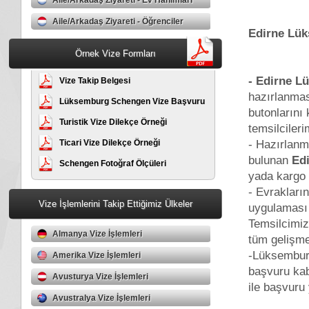
Aile/Arkadaş Ziyareti - Ev Hanımları
Aile/Arkadaş Ziyareti - Öğrenciler
Edirne Lük
Örnek Vize Formları
- Edirne L
Vize Takip Belgesi
hazırlanması
Lüksemburg Schengen Vize Başvuru
butonlarını
Formu
Turistik Vize Dilekçe Örneği
temsilcileri
- Hazırlanm
Ticari Vize Dilekçe Örneği
bulunan
Ed
Schengen Fotoğraf Ölçüleri
yada kargo 
- Evrakları
Vize İşlemlerini Takip Ettiğimiz Ülkeler
uygulaması 
Temsilcimiz
Almanya Vize İşlemleri
tüm gelişmel
-Lüksemburg
Amerika Vize İşlemleri
başvuru kab
Avusturya Vize İşlemleri
ile başvuru 
Avustralya Vize İşlemleri