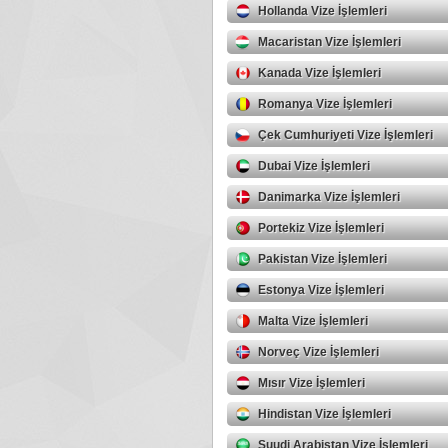
Hollanda Vize İşlemleri
Macaristan Vize İşlemleri
Kanada Vize İşlemleri
Romanya Vize İşlemleri
Çek Cumhuriyeti Vize İşlemleri
Dubai Vize İşlemleri
Danimarka Vize İşlemleri
Portekiz Vize İşlemleri
Pakistan Vize İşlemleri
Estonya Vize İşlemleri
Malta Vize İşlemleri
Norveç Vize İşlemleri
Mısır Vize İşlemleri
Hindistan Vize İşlemleri
Suudi Arabistan Vize İşlemleri