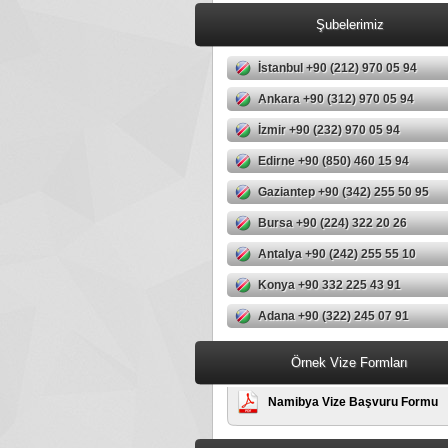
Şubelerimiz
İstanbul +90 (212) 970 05 94
Ankara +90 (312) 970 05 94
İzmir +90 (232) 970 05 94
Edirne +90 (850) 460 15 94
Gaziantep +90 (342) 255 50 95
Bursa +90 (224) 322 20 26
Antalya +90 (242) 255 55 10
Konya +90 332 225 43 91
Adana +90 (322) 245 07 91
Örnek Vize Formları
Namibya Vize Başvuru Formu