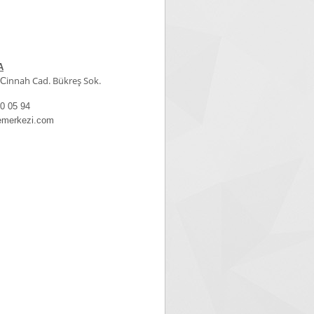
A
innah Cad. Bükreş Sok.
C
05 94
kezi.com