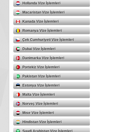
Hollanda Vize İşlemleri
Macaristan Vize İşlemleri
Kanada Vize İşlemleri
Romanya Vize İşlemleri
Çek Cumhuriyeti Vize İşlemleri
Dubai Vize İşlemleri
Danimarka Vize İşlemleri
Portekiz Vize İşlemleri
Pakistan Vize İşlemleri
Estonya Vize İşlemleri
Malta Vize İşlemleri
Norveç Vize İşlemleri
Mısır Vize İşlemleri
Hindistan Vize İşlemleri
Suudi Arabistan Vize İşlemleri