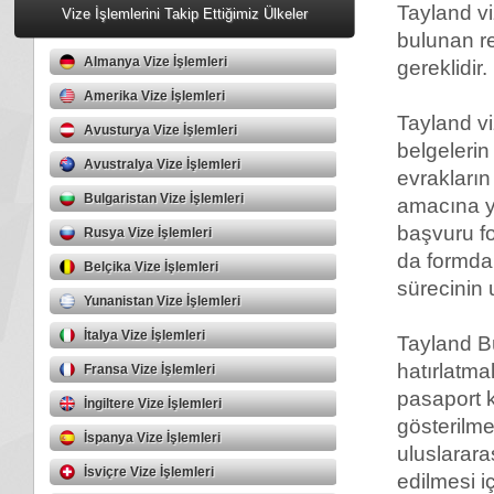
Tayland vi
Vize İşlemlerini Takip Ettiğimiz Ülkeler
bulunan r
Almanya Vize İşlemleri
gereklidir.
Amerika Vize İşlemleri
Tayland vi
Avusturya Vize İşlemleri
belgelerin
Avustralya Vize İşlemleri
evrakların
Bulgaristan Vize İşlemleri
amacına yö
başvuru f
Rusya Vize İşlemleri
da formda 
Belçika Vize İşlemleri
sürecinin
Yunanistan Vize İşlemleri
İtalya Vize İşlemleri
Tayland Bü
hatırlatma
Fransa Vize İşlemleri
pasaport 
İngiltere Vize İşlemleri
gösterilme
İspanya Vize İşlemleri
uluslarar
İsviçre Vize İşlemleri
edilmesi i