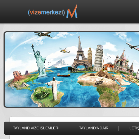
TAYLAND VİZE İŞLEMLERİ
TAYLAND'A DAİR
İLETİ