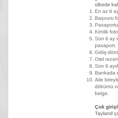
ülkede kal
En az 6 ay
Başvuru f
Pasaportu
Kimlik fot
Son 6 ay i
pasaport.
Gidiş-dönü
Otel reze
Son 6 ayd
Bankada e
Aile birey
dökümü ve
belge.
Çok girişl
Tayland ço