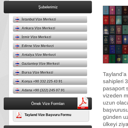
Şubelerimiz
İstanbul Vize Merkezi
Ankara Vize Merkezi
İzmir Vize Merkezi
Edirne Vize Merkezi
Antalya Vize Merkezi
Gaziantep Vize Merkezi
Bursa Vize Merkezi
Tayland’a
sahipleri 
Konya +90 332 225 43 91
pasaport s
Adana +90 (322) 245 07 91
vizeden m
uzun olac
Örnek Vize Formları
başvurusu
Tayland Vize Başvuru Formu
günden uz
ülkeyi ziya