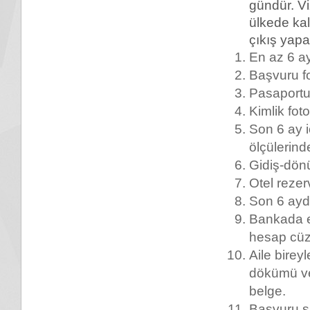
gündür. Vi
ülkede kal
çıkış yap
En az 6 ay
Başvuru f
Pasaportu
Kimlik fot
Son 6 ay i
ölçülerind
Gidiş-dön
Otel reze
Son 6 ayd
Bankada e
hesap cüzd
Aile birey
dökümü ve
belge.
Başvuru sa