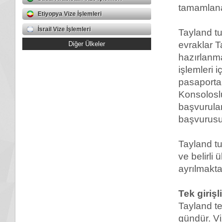
tamamlana
Etiyopya Vize İşlemleri
İsrail Vize İşlemleri
Tayland tu
evraklar T
Diğer Ülkeler
hazırlanma
işlemleri i
pasaporta
Konsoloslu
başvurular
başvurusu
Tayland tu
ve belirli
ayrılmakta
Tek girişl
Tayland te
gündür. Vi