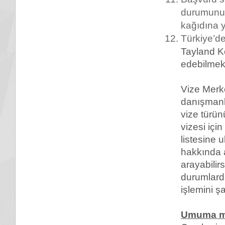
durumunu, 
kağıdına y
Türkiye’de
Tayland K
edebilmekt
Vize Merke
danışmanlı
vize türün
vizesi için
listesine 
hakkında ay
arayabilir
durumlard
işlemini ş
Umuma m