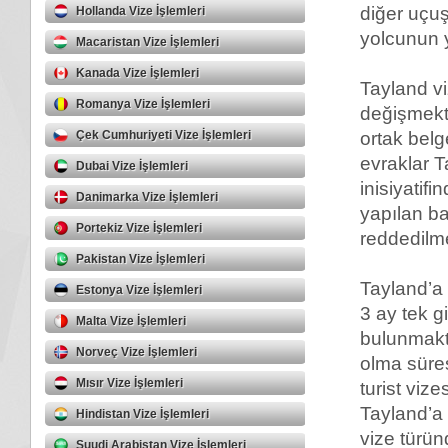
diğer uçuş
Hollanda Vize İşlemleri
yolcunun 
Macaristan Vize İşlemleri
Kanada Vize İşlemleri
Tayland vi
Romanya Vize İşlemleri
değişmekt
Çek Cumhuriyeti Vize İşlemleri
ortak belg
evraklar 
Dubai Vize İşlemleri
inisiyatif
Danimarka Vize İşlemleri
yapılan b
Portekiz Vize İşlemleri
reddedilme
Pakistan Vize İşlemleri
Tayland’a
Estonya Vize İşlemleri
3 ay tek gi
Malta Vize İşlemleri
bulunmaktad
Norveç Vize İşlemleri
olma süres
Mısır Vize İşlemleri
turist vize
Tayland’a
Hindistan Vize İşlemleri
vize türün
Suudi Arabistan Vize İşlemleri