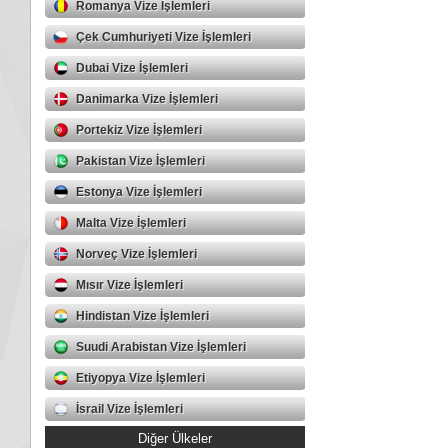
Romanya Vize İşlemleri
Çek Cumhuriyeti Vize İşlemleri
Dubai Vize İşlemleri
Danimarka Vize İşlemleri
Portekiz Vize İşlemleri
Pakistan Vize İşlemleri
Estonya Vize İşlemleri
Malta Vize İşlemleri
Norveç Vize İşlemleri
Mısır Vize İşlemleri
Hindistan Vize İşlemleri
Suudi Arabistan Vize İşlemleri
Etiyopya Vize İşlemleri
İsrail Vize İşlemleri
Diğer Ülkeler