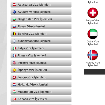
İşlemleri
Avusturya Vize İşlemleri
Avustralya Vize İşlemleri
Bulgaristan Vize İşlemleri
İsviçre Vize
İşlemleri
Rusya Vize İşlemleri
Belçika Vize İşlemleri
Yunanistan Vize İşlemleri
Dubai Vize
İşlemleri
İtalya Vize İşlemleri
Fransa Vize İşlemleri
İngiltere Vize İşlemleri
Norveç Vize
İşlemleri
İspanya Vize İşlemleri
İsviçre Vize İşlemleri
Hollanda Vize İşlemleri
Macaristan Vize İşlemleri
Kanada Vize İşlemleri