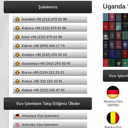
Uganda V
Şubelerimiz
İstanbul +90 (212) 970 02 96
Ankara +90 (312) 970 02 96
İzmir +90 (232) 970 02 96
Edirne +90 (850) 460 17 75
Antalya +90 (242) 255 55 10
Gaziantep +90 (342) 255 50 95
Bursa +90 (224) 322 25 21
Vize İşleml
Konya +90 332 225 43 91
Adana +90 (322) 245 07 91
Almanya Vize
Vize İşlemlerini Takip Ettiğimiz Ülkeler
İşlemleri
Almanya Vize İşlemleri
Amerika Vize İşlemleri
Belçika Vize