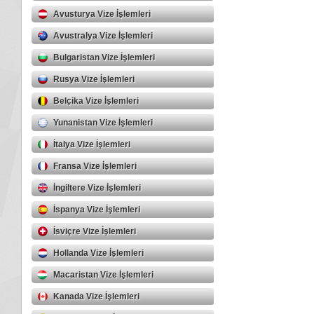
Avusturya Vize İşlemleri
Avustralya Vize İşlemleri
Bulgaristan Vize İşlemleri
Rusya Vize İşlemleri
Belçika Vize İşlemleri
Yunanistan Vize İşlemleri
İtalya Vize İşlemleri
Fransa Vize İşlemleri
İngiltere Vize İşlemleri
İspanya Vize İşlemleri
İsviçre Vize İşlemleri
Hollanda Vize İşlemleri
Macaristan Vize İşlemleri
Kanada Vize İşlemleri