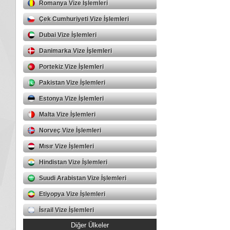
Romanya Vize İşlemleri
Çek Cumhuriyeti Vize İşlemleri
Dubai Vize İşlemleri
Danimarka Vize İşlemleri
Portekiz Vize İşlemleri
Pakistan Vize İşlemleri
Estonya Vize İşlemleri
Malta Vize İşlemleri
Norveç Vize İşlemleri
Mısır Vize İşlemleri
Hindistan Vize İşlemleri
Suudi Arabistan Vize İşlemleri
Etiyopya Vize İşlemleri
İsrail Vize İşlemleri
Diğer Ülkeler