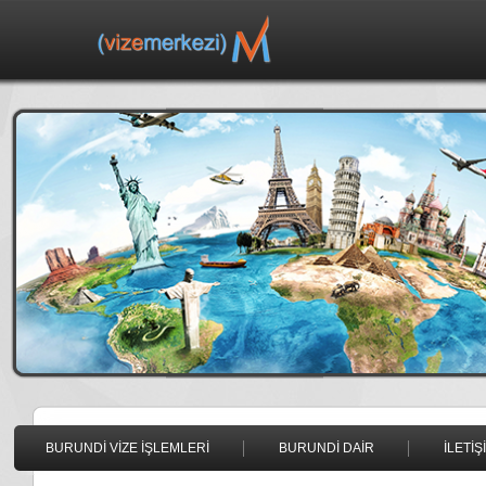
BURUNDİ VİZE İŞLEMLERİ
BURUNDİ DAİR
İLETİŞ