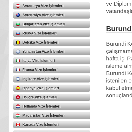
ve Diplom
Avusturya Vize İşlemleri
vatandaşla
Avustralya Vize İşlemleri
Bulgaristan Vize İşlemleri
Burundi
Rusya Vize İşlemleri
Belçika Vize İşlemleri
Burundi Ko
çalışmama
Yunanistan Vize İşlemleri
hafta içi 
İtalya Vize İşlemleri
işleme al
Fransa Vize İşlemleri
Burundi K
İngiltere Vize İşlemleri
istenilen 
kabul etme
İspanya Vize İşlemleri
sonuçland
İsviçre Vize İşlemleri
Hollanda Vize İşlemleri
Macaristan Vize İşlemleri
Kanada Vize İşlemleri