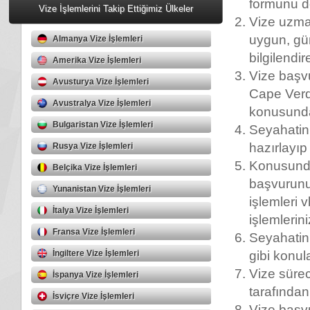
formunu do
Vize İşlemlerini Takip Ettiğimiz Ülkeler
Vize uzma
uygun, gün
Almanya Vize İşlemleri
bilgilendir
Amerika Vize İşlemleri
Vize başv
Avusturya Vize İşlemleri
Cape Verd
Avustralya Vize İşlemleri
konusunda
Bulgaristan Vize İşlemleri
Seyahatini
hazırlayıp 
Rusya Vize İşlemleri
Konusunda
Belçika Vize İşlemleri
başvurunu
Yunanistan Vize İşlemleri
işlemleri 
İtalya Vize İşlemleri
işlemlerini
Fransa Vize İşlemleri
Seyahatini
İngiltere Vize İşlemleri
gibi konul
Vize süre
İspanya Vize İşlemleri
tarafından 
İsviçre Vize İşlemleri
Vize başv