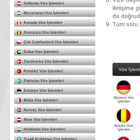
Hollanda Vize İşlemleri
iletişime g
Macaristan Vize İşlemleri
da doğruda
Kanada Vize İşlemleri
Tüm soru ve
Romanya Vize İşlemleri
Çek Cumhuriyeti Vize İşlemleri
Dubai Vize İşlemleri
Danimarka Vize İşlemleri
Vize İşleml
Portekiz Vize İşlemleri
Pakistan Vize İşlemleri
Estonya Vize İşlemleri
Almanya Vize
Malta Vize İşlemleri
İşlemleri
Norveç Vize İşlemleri
Mısır Vize İşlemleri
Belçika Vize
Hindistan Vize İşlemleri
İşlemleri
Suudi Arabistan Vize İşlemleri