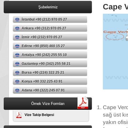
Cape V
Şubelerimiz
İstanbul +90 (212) 970 05 27
Ankara +90 (312) 970 05 27
İzmir +90 (232) 970 05 27
Edirne +90 (850) 460 15 27
Antalya +90 (242) 255 55 10
Gaziantep +90 (342) 255 58 21
Bursa +90 (224) 322 25 21
Konya +90 332 225 43 91
Adana +90 (322) 245 07 91
Örnek Vize Formları
Cape Verd
sağ üst k
Vize Takip Belgesi
yakın ofis