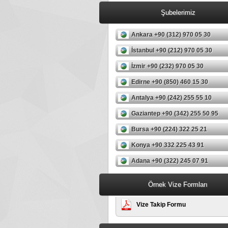
Şubelerimiz
Ankara +90 (312) 970 05 30
İstanbul +90 (212) 970 05 30
İzmir +90 (232) 970 05 30
Edirne +90 (850) 460 15 30
Antalya +90 (242) 255 55 10
Gaziantep +90 (342) 255 50 95
Bursa +90 (224) 322 25 21
Konya +90 332 225 43 91
Adana +90 (322) 245 07 91
Örnek Vize Formları
Vize Takip Formu