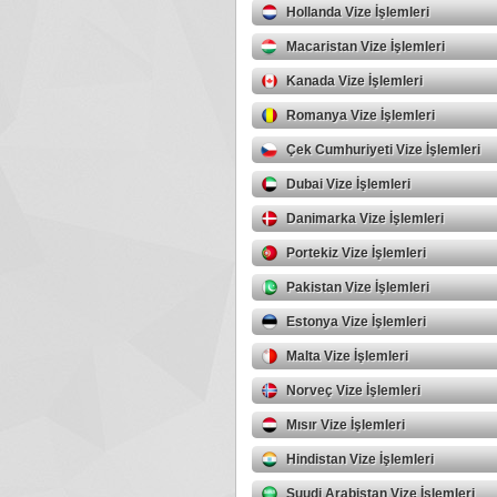
Hollanda Vize İşlemleri
Macaristan Vize İşlemleri
Kanada Vize İşlemleri
Romanya Vize İşlemleri
Çek Cumhuriyeti Vize İşlemleri
Dubai Vize İşlemleri
Danimarka Vize İşlemleri
Portekiz Vize İşlemleri
Pakistan Vize İşlemleri
Estonya Vize İşlemleri
Malta Vize İşlemleri
Norveç Vize İşlemleri
Mısır Vize İşlemleri
Hindistan Vize İşlemleri
Suudi Arabistan Vize İşlemleri