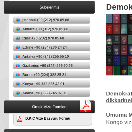
Demokr
Şubelerimiz
İstanbul +90 (212) 970 05 68
Ankara +90 (312) 970 05 68
İzmir +90 (232) 970 05 68
Edirne +90 (284) 236 24 24
Antalya +90 (242) 255 55 10
Gaziantep +90 (342) 255 50 95
Bursa +90 (224) 322 25 21
Konya +90 332 225 43 91
Demokrati
Adana +90 (322) 245 07 91
dikkatine
Örnek Vize Formları
Umuma Ma
D.K.C Vize Başvuru Formu
Kongo vize