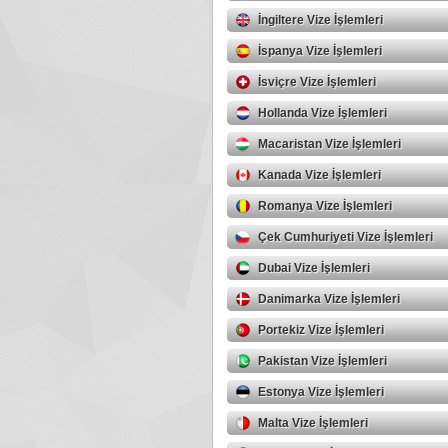
İngiltere Vize İşlemleri
İspanya Vize İşlemleri
İsviçre Vize İşlemleri
Hollanda Vize İşlemleri
Macaristan Vize İşlemleri
Kanada Vize İşlemleri
Romanya Vize İşlemleri
Çek Cumhuriyeti Vize İşlemleri
Dubai Vize İşlemleri
Danimarka Vize İşlemleri
Portekiz Vize İşlemleri
Pakistan Vize İşlemleri
Estonya Vize İşlemleri
Malta Vize İşlemleri