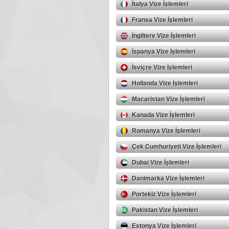
İtalya Vize İşlemleri
Fransa Vize İşlemleri
İngiltere Vize İşlemleri
İspanya Vize İşlemleri
İsviçre Vize İşlemleri
Hollanda Vize İşlemleri
Macaristan Vize İşlemleri
Kanada Vize İşlemleri
Romanya Vize İşlemleri
Çek Cumhuriyeti Vize İşlemleri
Dubai Vize İşlemleri
Danimarka Vize İşlemleri
Portekiz Vize İşlemleri
Pakistan Vize İşlemleri
Estonya Vize İşlemleri