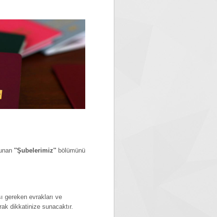
lunan
''Şubelerimiz''
bölümünü
sı gereken evrakları ve
rak dikkatinize sunacaktır.