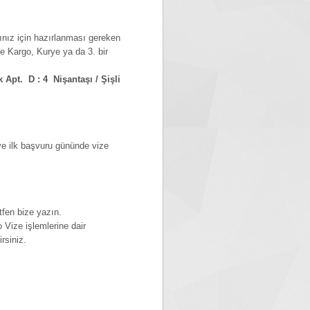
rınız için hazırlanması gereken
ve Kargo, Kurye ya da 3. bir
Apt. D : 4 Nişantaşı / Şişli
k ve ilk başvuru gününde vize
tfen bize yazın.
Vize işlemlerine dair
rsiniz.