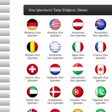
Vize İşlemlerini Takip Ettiğimiz Ülkeler
Almanya Vize
Amerika Vize
Avusturya
Avustralya
İşlemleri
İşlemleri
Vize İşlemleri
Vize İşlemleri
Belçika Vize
Yunanistan
İtalya Vize
Fransa Vize
İşlemleri
Vize İşlemleri
İşlemleri
İşlemleri
İsviçre Vize
Hollanda Vize
Macaristan
Kanada Vize
İşlemleri
İşlemleri
Vize İşlemleri
İşlemleri
Dubai Vize
Danimarka
Portekiz Vize
Pakistan Vize
İşlemleri
Vize İşlemleri
İşlemleri
İşlemleri