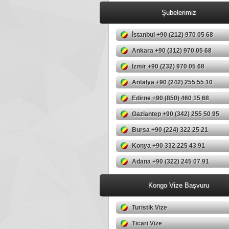
Şubelerimiz
İstanbul +90 (212) 970 05 68
Ankara +90 (312) 970 05 68
İzmir +90 (232) 970 05 68
Antalya +90 (242) 255 55 10
Edirne +90 (850) 460 15 68
Gaziantep +90 (342) 255 50 95
Bursa +90 (224) 322 25 21
Konya +90 332 225 43 91
Adana +90 (322) 245 07 91
Kongo Vize Başvuru
Turistik Vize
Ticari Vize