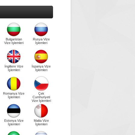
Bulgaristan
Rusya Vize
Vize İşlemleri
İşlemleri
İngiltere Vize
İspanya Vize
İşlemleri
İşlemleri
Romanya Vize
Çek
İşlemleri
Cumhuriyeti
Vize İşlemleri
Estonya Vize
Malta Vize
İşlemleri
İşlemleri