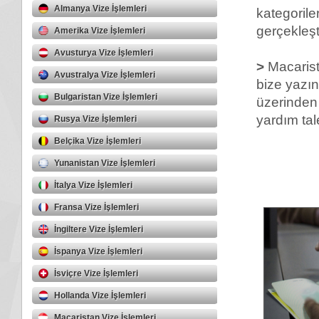
Almanya Vize İşlemleri
kategoril
gerçekleşti
Amerika Vize İşlemleri
Avusturya Vize İşlemleri
>
Macarista
Avustralya Vize İşlemleri
bize yazın
Bulgaristan Vize İşlemleri
üzerinden 
yardım tal
Rusya Vize İşlemleri
Belçika Vize İşlemleri
Yunanistan Vize İşlemleri
İtalya Vize İşlemleri
Fransa Vize İşlemleri
İngiltere Vize İşlemleri
İspanya Vize İşlemleri
İsviçre Vize İşlemleri
Hollanda Vize İşlemleri
Macaristan Vize İşlemleri