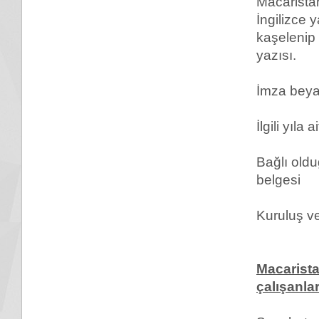
Macarista
İngilizce y
kaşelenip
yazısı.
İmza beyan
İlgili yıla 
Bağlı old
belgesi
Kuruluş ve 
Macarista
çalışanlar