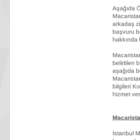
Aşağıda 
Macaristan
arkadaş zi
başvuru be
hakkında b
Macaristan
belirtilen
aşağıda be
Macaristan
bilgileri 
hizmet ver
Macarista
İstanbul 