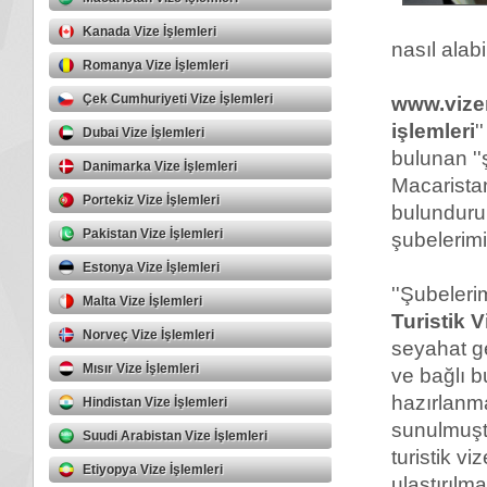
Kanada Vize İşlemleri
nasıl alab
Romanya Vize İşlemleri
Çek Cumhuriyeti Vize İşlemleri
www.vizem
işlemleri
'
Dubai Vize İşlemleri
bulunan ''ş
Danimarka Vize İşlemleri
Macarista
Portekiz Vize İşlemleri
bulundurul
Pakistan Vize İşlemleri
şubelerimiz
Estonya Vize İşlemleri
''Şubeleri
Malta Vize İşlemleri
Turistik V
Norveç Vize İşlemleri
seyahat g
Mısır Vize İşlemleri
ve bağlı b
hazırlanma
Hindistan Vize İşlemleri
sunulmuştu
Suudi Arabistan Vize İşlemleri
turistik vi
Etiyopya Vize İşlemleri
ulaştırılm