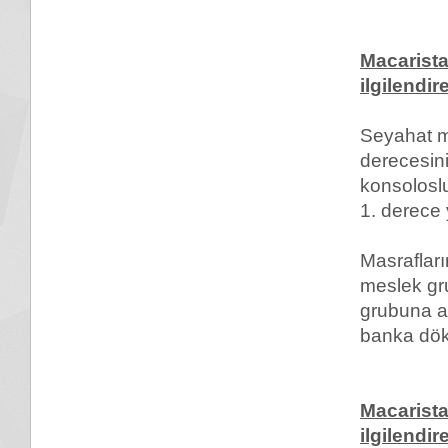
Macarista
ilgilendir
Seyahat m
derecesini
konsoloslu
1. derece 
Masrafları
meslek gr
grubuna a
banka dö
Macarista
ilgilendir