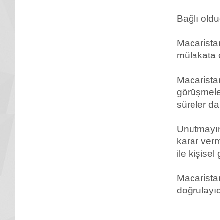
Bağlı oldu
Macarista
mülakata ç
Macarista
görüşmeler
süreler da
Unutmayı
karar verm
ile kişisel
Macarista
doğrulayıc