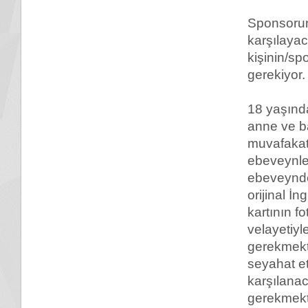
Sponsorun
karşılaya
kişinin/sp
gerekiyor.
18 yaşında
anne ve ba
muvafakat
ebeveynler
ebeveynden
orijinal İn
kartının f
velayetiyl
gerekmekt
seyahat ett
karşılanaca
gerekmekt