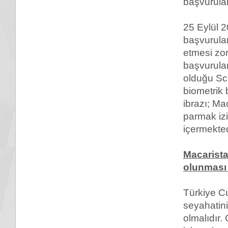
başvurular
25 Eylül 
başvuruları
etmesi zor
başvurula
olduğu Sch
biometrik 
ibrazı; Ma
parmak izi,
içermekted
Macarista
olunması 
Türkiye C
seyahatini
olmalıdır.