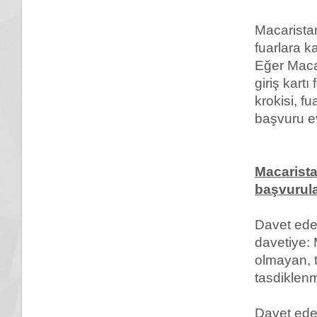
Macaristan
fuarlara k
Eğer Macar
giriş kart
krokisi, 
başvuru e
Macarista
başvurula
Davet eden
davetiye:
olmayan, 
tasdiklenm
Davet eden