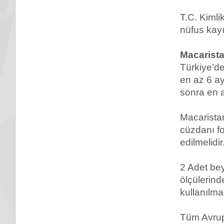
T.C. Kiml
nüfus kayı
Macarista
Türkiye’de
en az 6 a
sonra en 
Macaristan
cüzdanı fo
edilmelidir
2 Adet be
ölçülerind
kullanılma
Tüm Avrup