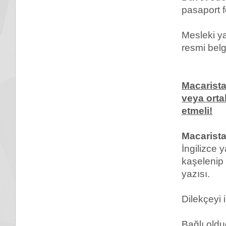
pasaport f
Mesleki y
resmi belg
Macarista
veya orta
etmeli!
Macarist
İngilizce y
kaşelenip
yazısı.
Dilekçeyi 
Bağlı oldu