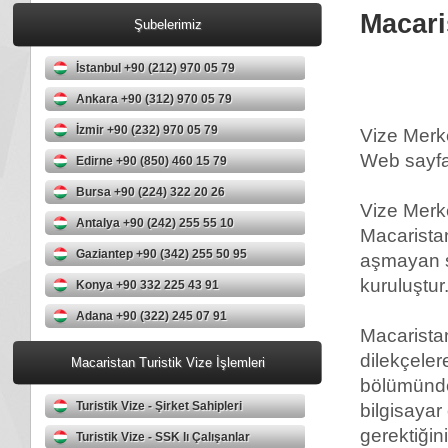
Macari
Şubelerimiz
İstanbul +90 (212) 970 05 79
Ankara +90 (312) 970 05 79
İzmir +90 (232) 970 05 79
Vize Merk
Web sayfam
Edirne +90 (850) 460 15 79
Bursa +90 (224) 322 20 26
Vize Merk
Antalya +90 (242) 255 55 10
Macarista
Gaziantep +90 (342) 255 50 95
aşmayan se
kuruluştur
Konya +90 332 225 43 91
Adana +90 (322) 245 07 91
Macaristan
dilekçeler
Macaristan Turistik Vize İşlemleri
bölümünden
Turistik Vize - Şirket Sahipleri
bilgisayar
gerektiği
Turistik Vize - SSK lı Çalışanlar