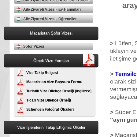
Aile Ziyareti Vizesi - Devlet Dairesinde
aray
Çalışanlar
Aile Ziyareti Vizesi - Ev Hanımları
+9
Aile Ziyareti Vizesi - Öğrenciler
Macaristan Şoför Vizesi
>
Lütfen,
Şöför Vizesi
tıklayın v
iletişime 
Örnek Vize Formları
Vize Takip Belgesi
>
Temsilc
olarak siz
Macaristan Vize Başvuru Formu
vermemişs
Turistik Vize Dilekçe Örneği [İngilizce]
sağlayaca
Ticari Vize Dilekçe Örneği
Schengen Fotoğraf Ölçüleri
>
Süper Ek
''aynı gün
Vize İşlemlerini Takip Ettiğimiz Ülkeler
>
Macaris