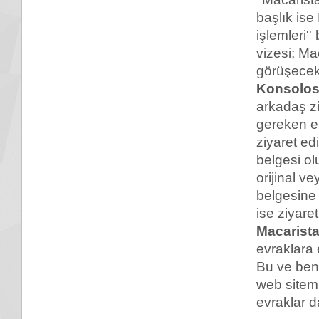
başlık ise
işlemleri''
vizesi; Ma
görüşecek 
Konsolos
arkadaş zi
gereken en
ziyaret ed
belgesi ol
orijinal v
belgesine 
ise ziyare
Macarist
evraklara 
Bu ve benz
web sitemi
evraklar da