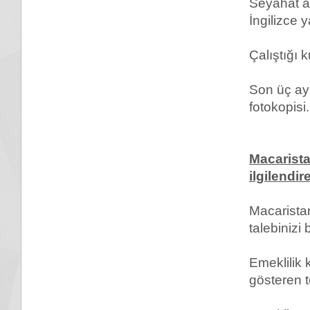
Seyahat a
İngilizce 
Çalıştığı 
Son üç ayl
fotokopisi.
Macarista
ilgilendir
Macaristan
talebinizi 
Emeklilik 
gösteren t