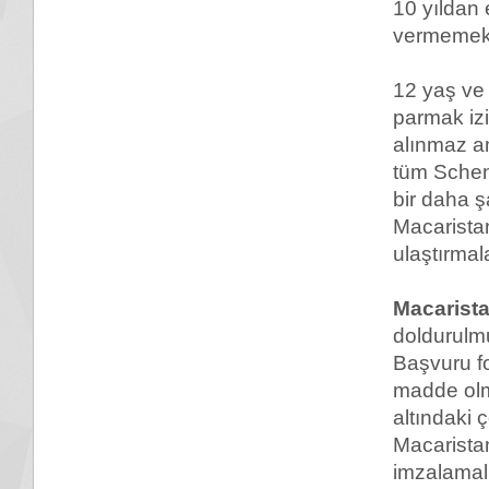
10 yıldan 
vermemekt
12 yaş ve
parmak izi
alınmaz am
tüm Schen
bir daha 
Macaristan
ulaştırmala
Macarist
doldurulmu
Başvuru f
madde olm
altındaki 
Macarista
imzalamalı