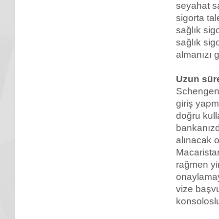
seyahat sa
sigorta ta
sağlık sig
sağlık sig
almanızı 
Uzun süre
Schengen 
giriş yap
doğru kul
bankanızd
alınacak 
Macaristan
rağmen yin
onaylamaya
vize başv
konsoloslu