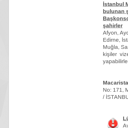
İstanbul
bulunan ş
Başkonso
şahirler
Afyon, Ayd
Edirne, İs
Muğla, Sa
kişiler vi
yapabilirle
Macarist
No: 171, 
/ İSTANBU
L
Av