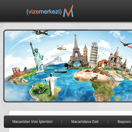
Macaristan Vize İşlemleri
Macaristana Dair
Başvuru 