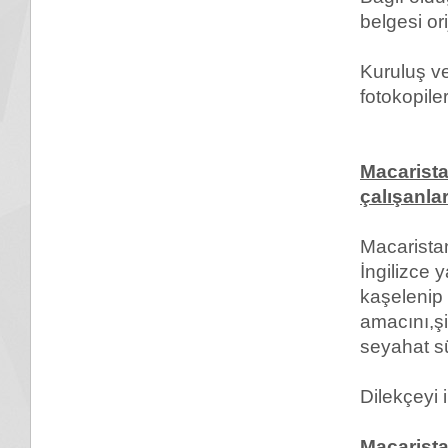
belgesi ori
Kuruluş ve 
fotokopiler
Macarista
çalışanlar
Macarista
İngilizce y
kaşelenip 
amacını,şir
seyahat sü
Dilekçeyi 
Macarista