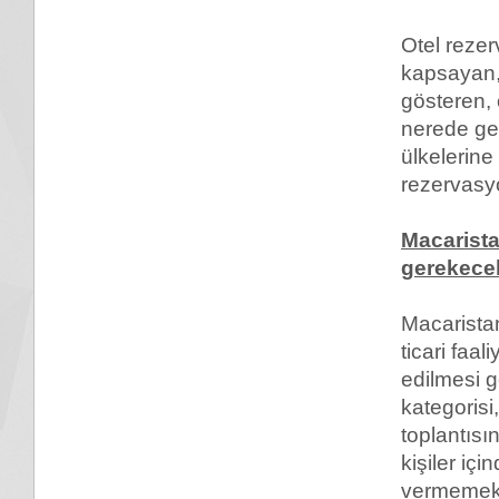
Otel rezer
kapsayan, o
gösteren,
nerede ge
ülkelerine
rezervasyo
Macarista
gerekecek
Macaristan
ticari faa
edilmesi 
kategorisi
toplantısı
kişiler iç
vermemekt