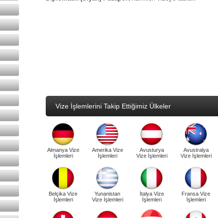
Vize İşlemlerini Takip Ettiğimiz Ülkeler
Almanya Vize
Amerika Vize
Avusturya
Avustralya
İşlemleri
İşlemleri
Vize İşlemleri
Vize İşlemleri
Belçika Vize
Yunanistan
İtalya Vize
Fransa Vize
İşlemleri
Vize İşlemleri
İşlemleri
İşlemleri