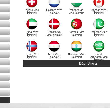
İsviçre Vize
Hollanda Vize
Macaristan
Kanada Vize
İşlemleri
İşlemleri
Vize İşlemleri
İşlemleri
Dubai Vize
Danimarka
Portekiz Vize
Pakistan Vize
İşlemleri
Vize İşlemleri
İşlemleri
İşlemleri
Norveç Vize
Mısır Vize
Hindistan Vize
Suudi
İşlemleri
İşlemleri
İşlemleri
Arabistan Vize
İşlemleri
Diğer Ülkeler