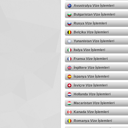
Avustralya Vize İşlemleri
Bulgaristan Vize İşlemleri
Rusya Vize İşlemleri
Belçika Vize İşlemleri
Yunanistan Vize İşlemleri
İtalya Vize İşlemleri
Fransa Vize İşlemleri
İngiltere Vize İşlemleri
İspanya Vize İşlemleri
İsviçre Vize İşlemleri
Hollanda Vize İşlemleri
Macaristan Vize İşlemleri
Kanada Vize İşlemleri
Romanya Vize İşlemleri