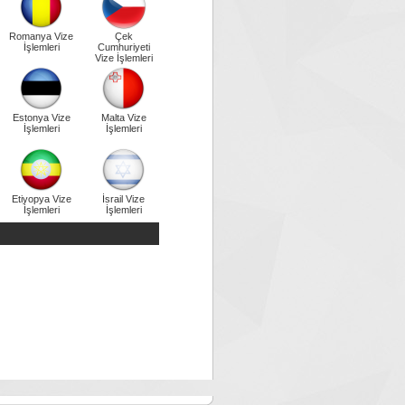
Romanya Vize
Çek
İşlemleri
Cumhuriyeti
Vize İşlemleri
Estonya Vize
Malta Vize
İşlemleri
İşlemleri
Etiyopya Vize
İsrail Vize
İşlemleri
İşlemleri