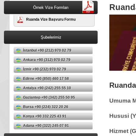
Ruanda
Örnek Vize Formları
Ruanda Vize Başvuru Formu
Şubelerimiz
İstanbul +90 (212) 970 02 79
Ankara +90 (312) 970 02 79
İzmir +90 (232) 970 02 79
Edirne +90 (850) 460 17 58
Ruanda'
Antalya +90 (242) 255 55 10
Gaziantep +90 (342) 255 50 95
Umuma Ma
Bursa +90 (224) 322 20 26
Hususi (Y
Konya +90 332 225 43 91
Adana +90 (322) 245 07 91
Hizmet (G