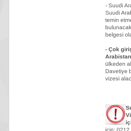
- Suudi Ar
Suudi Arab
temin etme
bulunacak
belgesi ol
- Çok giri
Arabistan
ülkeden al
Davetiye b
vizesi ala
S
V
i
için; 0212