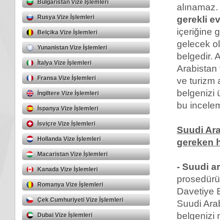
Bulgaristan Vize İşlemleri
alınamaz.
Rusya Vize İşlemleri
gerekli e
içeriğine 
Belçika Vize İşlemleri
gelecek ol
Yunanistan Vize İşlemleri
belgedir. 
İtalya Vize İşlemleri
Arabistan 
Fransa Vize İşlemleri
ve turizm 
belgenizi ü
İngiltere Vize İşlemleri
bu incele
İspanya Vize İşlemleri
İsviçre Vize İşlemleri
Suudi Ara
Hollanda Vize İşlemleri
gereken h
Macaristan Vize İşlemleri
- Suudi ar
Kanada Vize İşlemleri
prosedürü 
Romanya Vize İşlemleri
Davetiye B
Çek Cumhuriyeti Vize İşlemleri
Suudi Arab
belgenizi 
Dubai Vize İşlemleri