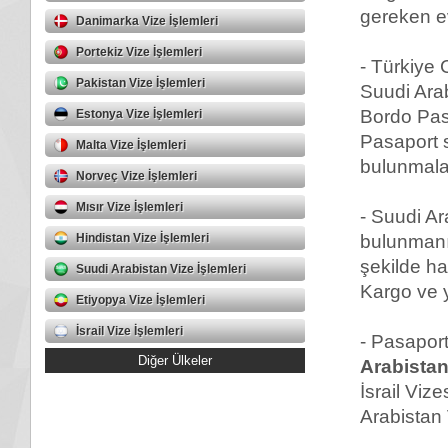
gereken ev
Danimarka Vize İşlemleri
Portekiz Vize İşlemleri
- Türkiye 
Pakistan Vize İşlemleri
Suudi Arab
Bordo Pasa
Estonya Vize İşlemleri
Pasaport 
Malta Vize İşlemleri
bulunmala
Norveç Vize İşlemleri
Mısır Vize İşlemleri
- Suudi A
Hindistan Vize İşlemleri
bulunmanız
şekilde ha
Suudi Arabistan Vize İşlemleri
Kargo ve y
Etiyopya Vize İşlemleri
İsrail Vize İşlemleri
- Pasaport
Diğer Ülkeler
Arabistan
İsrail Viz
Arabistan 