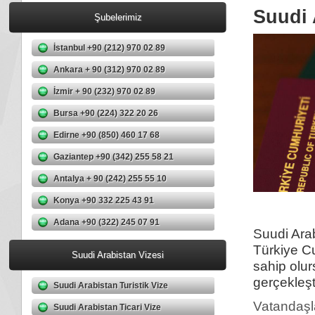
Suudi 
Şubelerimiz
İstanbul +90 (212) 970 02 89
Ankara + 90 (312) 970 02 89
İzmir + 90 (232) 970 02 89
Bursa +90 (224) 322 20 26
Edirne +90 (850) 460 17 68
Gaziantep +90 (342) 255 58 21
Antalya + 90 (242) 255 55 10
Konya +90 332 225 43 91
Adana +90 (322) 245 07 91
Suudi Ara
Türkiye Cu
Suudi Arabistan Vizesi
sahip olur
gerçekleşt
Suudi Arabistan Turistik Vize
Vatandaşl
Suudi Arabistan Ticari Vize