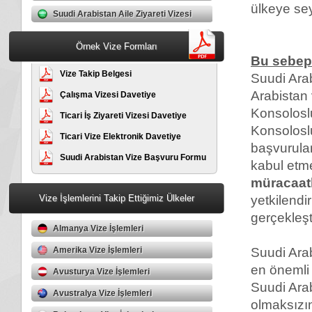
ülkeye se
Suudi Arabistan Aile Ziyareti Vizesi
Örnek Vize Formları
Bu sebepl
Vize Takip Belgesi
Suudi Arab
Arabistan 
Çalışma Vizesi Davetiye
Konsolosl
Ticari İş Ziyareti Vizesi Davetiye
Konsoloslu
Ticari Vize Elektronik Davetiye
başvurular
Suudi Arabistan Vize Başvuru Formu
kabul etm
müracaat
Vize İşlemlerini Takip Ettiğimiz Ülkeler
yetkilendi
gerçekleşti
Almanya Vize İşlemleri
Amerika Vize İşlemleri
Suudi Arab
en önemli 
Avusturya Vize İşlemleri
Suudi Ara
Avustralya Vize İşlemleri
olmaksızı