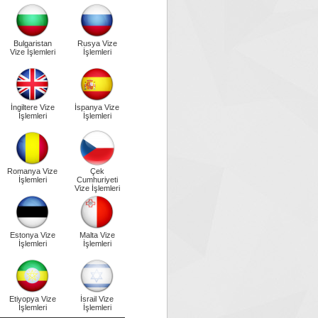
Bulgaristan
Rusya Vize
Vize İşlemleri
İşlemleri
İngiltere Vize
İspanya Vize
İşlemleri
İşlemleri
Romanya Vize
Çek
İşlemleri
Cumhuriyeti
Vize İşlemleri
Estonya Vize
Malta Vize
İşlemleri
İşlemleri
Etiyopya Vize
İsrail Vize
İşlemleri
İşlemleri