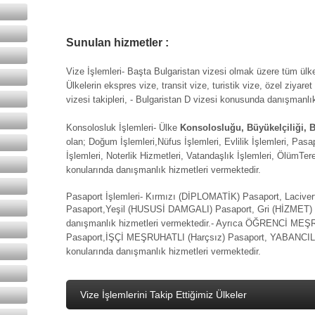
Sunulan hizmetler :
Vize İşlemleri- Başta Bulgaristan vizesi olmak üzere tüm ülkel
Ülkelerin ekspres vize, transit vize, turistik vize, özel ziyaret 
vizesi takipleri, - Bulgaristan D vizesi konusunda danışmanlı
Konsolosluk İşlemleri- Ülke
Konsolosluğu, Büyükelçiliği,
olan; Doğum İşlemleri,Nüfus İşlemleri, Evlilik İşlemleri, Pasap
İşlemleri, Noterlik Hizmetleri, Vatandaşlık İşlemleri, ÖlümTer
konularında danışmanlık hizmetleri vermektedir.
Pasaport İşlemleri- Kırmızı (DİPLOMATİK) Pasaport, Lac
Pasaport,Yeşil (HUSUSİ DAMGALI) Pasaport, Gri (HİZMET)
danışmanlık hizmetleri vermektedir.- Ayrıca ÖĞRENCİ MEŞ
Pasaport,İŞÇİ MEŞRUHATLI (Harçsız) Pasaport, YABANCI
konularında danışmanlık hizmetleri vermektedir.
Vize İşlemlerini Takip Ettiğimiz Ülkeler