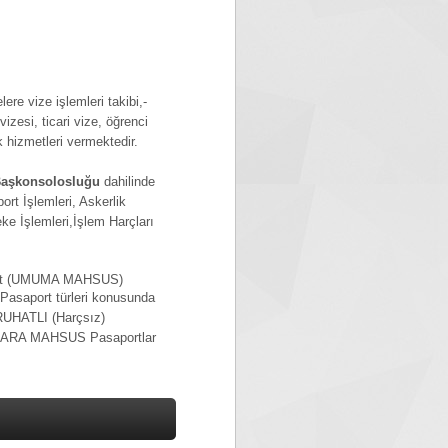
ere vize işlemleri takibi,-
vizesi, ticari vize, öğrenci
k hizmetleri vermektedir.
 Başkonsolosluğu
dahilinde
ort İşlemleri, Askerlik
eke İşlemleri,İşlem Harçları
ivert (UMUMA MAHSUS)
Pasaport türleri konusunda
RUHATLI (Harçsız)
LARA MAHSUS Pasaportlar