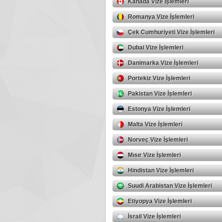
Kanada Vize İşlemleri
Romanya Vize İşlemleri
Çek Cumhuriyeti Vize İşlemleri
Dubai Vize İşlemleri
Danimarka Vize İşlemleri
Portekiz Vize İşlemleri
Pakistan Vize İşlemleri
Estonya Vize İşlemleri
Malta Vize İşlemleri
Norveç Vize İşlemleri
Mısır Vize İşlemleri
Hindistan Vize İşlemleri
Suudi Arabistan Vize İşlemleri
Etiyopya Vize İşlemleri
İsrail Vize İşlemleri