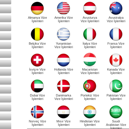
Almanya Vize
Amerika Vize
Avusturya
Avustralya
İşlemleri
İşlemleri
Vize İşlemleri
Vize İşlemleri
Belçika Vize
Yunanistan
İtalya Vize
Fransa Vize
İşlemleri
Vize İşlemleri
İşlemleri
İşlemleri
İsviçre Vize
Hollanda Vize
Macaristan
Kanada Vize
İşlemleri
İşlemleri
Vize İşlemleri
İşlemleri
Dubai Vize
Danimarka
Portekiz Vize
Pakistan Vize
İşlemleri
Vize İşlemleri
İşlemleri
İşlemleri
Norveç Vize
Mısır Vize
Hindistan Vize
Suudi
İşlemleri
İşlemleri
İşlemleri
Arabistan Vize
İşlemleri