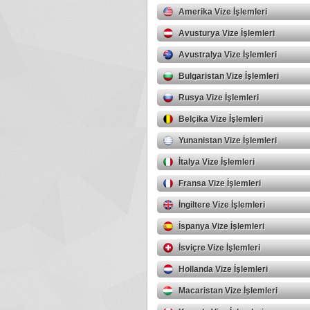
Amerika Vize İşlemleri
Avusturya Vize İşlemleri
Avustralya Vize İşlemleri
Bulgaristan Vize İşlemleri
Rusya Vize İşlemleri
Belçika Vize İşlemleri
Yunanistan Vize İşlemleri
İtalya Vize İşlemleri
Fransa Vize İşlemleri
İngiltere Vize İşlemleri
İspanya Vize İşlemleri
İsviçre Vize İşlemleri
Hollanda Vize İşlemleri
Macaristan Vize İşlemleri