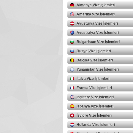
Almanya Vize İşlemleri
Amerika Vize İşlemleri
Avusturya Vize İşlemleri
Avustralya Vize İşlemleri
Bulgaristan Vize İşlemleri
Rusya Vize İşlemleri
Belçika Vize İşlemleri
Yunanistan Vize İşlemleri
İtalya Vize İşlemleri
Fransa Vize İşlemleri
İngiltere Vize İşlemleri
İspanya Vize İşlemleri
İsviçre Vize İşlemleri
Hollanda Vize İşlemleri