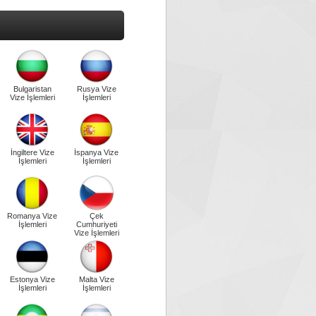
Bulgaristan
Rusya Vize
Vize İşlemleri
İşlemleri
İngiltere Vize
İspanya Vize
İşlemleri
İşlemleri
Romanya Vize
Çek
İşlemleri
Cumhuriyeti
Vize İşlemleri
Estonya Vize
Malta Vize
İşlemleri
İşlemleri