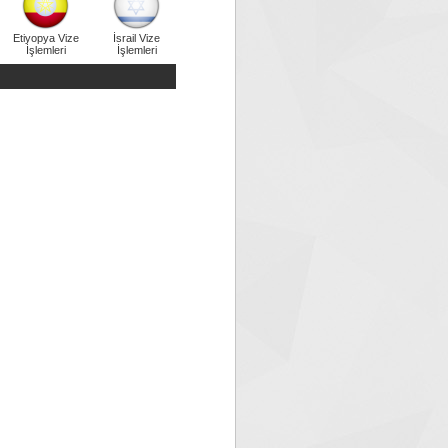
Etiyopya Vize
İsrail Vize
İşlemleri
İşlemleri