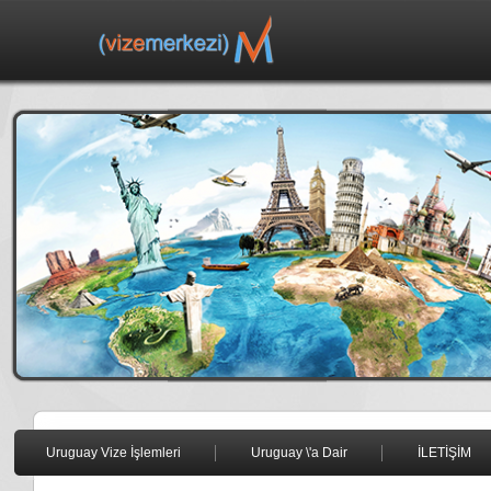
Uruguay Vize İşlemleri
Uruguay \'a Dair
İLETİŞİM