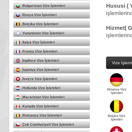
Hususi ( 
Bulgaristan Vize İşlemleri
işlemlerin
Rusya Vize İşlemleri
Belçika Vize İşlemleri
Hizmet( G
Yunanistan Vize İşlemleri
işlemlerin
İtalya Vize İşlemleri
Fransa Vize İşlemleri
İngiltere Vize İşlemleri
Vize İşleml
İspanya Vize İşlemleri
İsviçre Vize İşlemleri
Hollanda Vize İşlemleri
Almanya Vize
İşlemleri
Macaristan Vize İşlemleri
Kanada Vize İşlemleri
Romanya Vize İşlemleri
Belçika Vize
İşlemleri
Çek Cumhuriyeti Vize İşlemleri