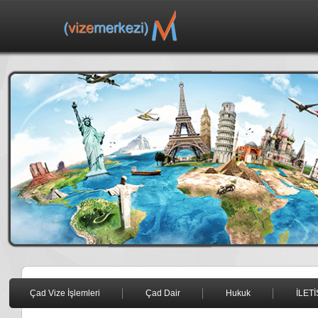
Çad Vize İşlemleri
Çad Dair
Hukuk
İLETİ