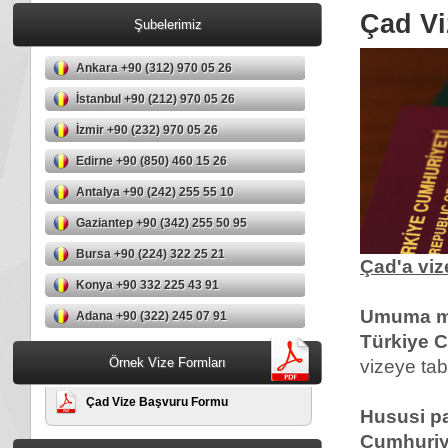
Çad Vi
Şubelerimiz
Ankara +90 (312) 970 05 26
İstanbul +90 (212) 970 05 26
İzmir +90 (232) 970 05 26
Edirne +90 (850) 460 15 26
Antalya +90 (242) 255 55 10
Gaziantep +90 (342) 255 50 95
Bursa +90 (224) 322 25 21
Çad'a viz
Konya +90 332 225 43 91
Umuma ma
Adana +90 (322) 245 07 91
Türkiye C
Örnek Vize Formları
vizeye tabi
Çad Vize Başvuru Formu
Hususi pa
Cumhuriye